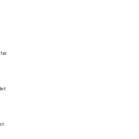
 før
det
st.