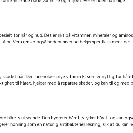
r som kan skade både vår helse og miljøet. Her er noen naturlige
esielt for hår og hud. Det er rikt på vitaminer, mineraler og aminos
n. Aloe Vera renser også hodebunnen og bekjemper flass mens det
og skadet hår. Den inneholder mye vitamin E, som er nyttig for håre
tighet til håret, hjelper med å reparere skader, og kan til og med b
re hårets utseende. Den hydrerer håret, styrker håret, og kan ogs
ngerer honning som en naturlig antibakteriell løsning, slik at du kan 