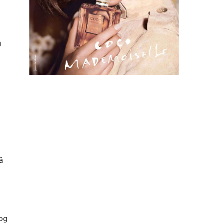
i
å
 og