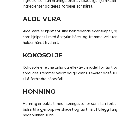
ingredienser kan vi unngå bruk av skadelige kjemikalie
ingredienser og deres fordeler for håret.
ALOE VERA
Aloe Vera er kjent for sine helbredende egenskaper, sp
som hjelper til med å styrke håret og fremme vekste
holder håret hydrert.
KOKOSOLJE
Kokosolje er et naturlig og effektivt middel for tørt 
fordi det fremmer vekst og gir glans. Leverer også fuk
til å forhindre håravfall.
HONNING
Honning er pakket med næringsstoffer som kan forbed
bidra til å gjenopplive skadet og tørt hår. I tillegg fu
hodebunnen sunn.