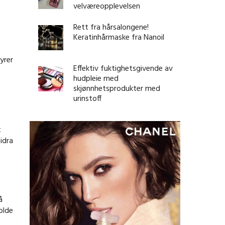
velværeopplevelsen
Rett fra hårsalongene!
Keratinhårmaske fra Nanoil
yrer
Effektiv fuktighetsgivende av
hudpleie med
skjønnhetsprodukter med
urinstoff
t
idra
å
holde