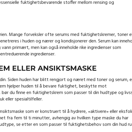
essensielle fuktighetsbevarende stoffer mellom rensing og
erien. Mange forveksler ofte serums med fuktighetskremer, toner el
enetreres i huden og nærer og kondisjonerer den. Serum kan inneh
g vann primært, men kan også inneholde rike ingredienser som
entreduerende ingredienser.
EM ELLER ANSIKTSMASKE
 din. Siden huden har blitt rengjort og næret med toner og serum, e
krem hjelper huden til å bevare fuktighet, beskytte mot
t, bør du finne en fuktighetskrem som passer til din hudtype og livsst
eller spesialtilfeller.
siktsmaske som er konstruert til å hydrere, «aktivere» eller eksfol
et fra fem til ti minutter, avhengig av hvilken type maske du har
 hudtype, se etter en som passer til fuktighetsbehov som din hud ru