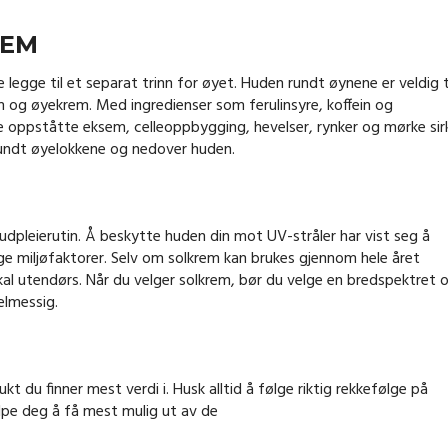
REM
te legge til et separat trinn for øyet. Huden rundt øynene er veldig 
m og øyekrem. Med ingredienser som ferulinsyre, koffein og
e oppståtte eksem, celleoppbygging, hevelser, rynker og mørke sirk
rundt øyelokkene og nedover huden.
udpleierutin. Å beskytte huden din mot UV-stråler har vist seg å
e miljøfaktorer. Selv om solkrem kan brukes gjennom hele året
u skal utendørs. Når du velger solkrem, bør du velge en bredspektret 
elmessig.
t du finner mest verdi i. Husk alltid å følge riktig rekkefølge på
lpe deg å få mest mulig ut av de