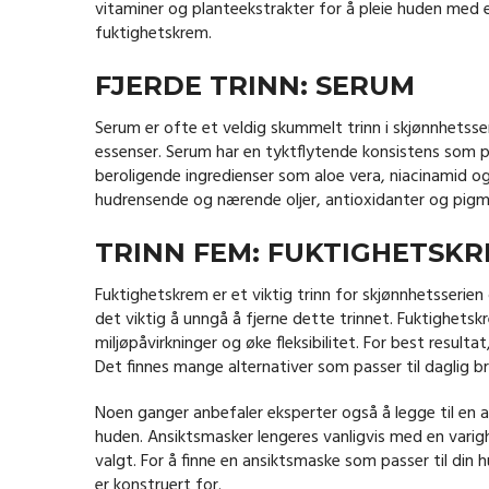
vitaminer og planteekstrakter for å pleie huden med 
fuktighetskrem.
FJERDE TRINN: SERUM
Serum er ofte et veldig skummelt trinn i skjønnhetss
essenser. Serum har en tyktflytende konsistens som p
beroligende ingredienser som aloe vera, niacinamid o
hudrensende og nærende oljer, antioxidanter og pigm
TRINN FEM: FUKTIGHETSKR
Fuktighetskrem er et viktig trinn for skjønnhetsserien
det viktig å unngå å fjerne dette trinnet. Fuktighets
miljøpåvirkninger og øke fleksibilitet. For best resulta
Det finnes mange alternativer som passer til daglig bruk 
Noen ganger anbefaler eksperter også å legge til en an
huden. Ansiktsmasker lengeres vanligvis med en varigh
valgt. For å finne en ansiktsmaske som passer til din
er konstruert for.