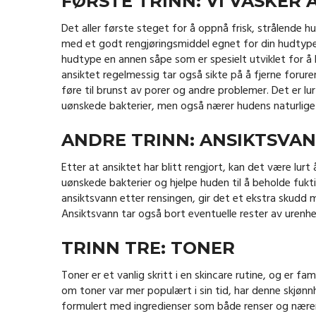
FØRSTE TRINN: VI VASKER 
Det aller første steget for å oppnå frisk, strålende hud
med et godt rengjøringsmiddel egnet for din hudtype. E
hudtype en annen såpe som er spesielt utviklet for å 
ansiktet regelmessig tar også sikte på å fjerne foru
føre til brunst av porer og andre problemer. Det er lur
uønskede bakterier, men også nærer hudens naturlige 
ANDRE TRINN: ANSIKTSVA
Etter at ansiktet har blitt rengjort, kan det være lurt
uønskede bakterier og hjelpe huden til å beholde fukt
ansiktsvann etter rensingen, gir det et ekstra skudd m
Ansiktsvann tar også bort eventuelle rester av urenh
TRINN TRE: TONER
Toner er et vanlig skritt i en skincare rutine, og er f
om toner var mer populært i sin tid, har denne skjø
formulert med ingredienser som både renser og nærer