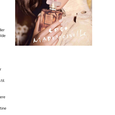
ler
olde
r
il.
iere
tine