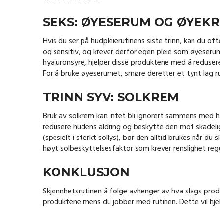
SEKS: ØYESERUM OG ØYEK
Hvis du ser på hudpleierutinens siste trinn, kan du of
og sensitiv, og krever derfor egen pleie som øyeseru
hyaluronsyre, hjelper disse produktene med å reduser
For å bruke øyeserumet, smøre deretter et tynt lag 
TRINN SYV: SOLKREM
Bruk av solkrem kan intet bli ignorert sammens med h
redusere hudens aldring og beskytte den mot skadelig
(spesielt i sterkt sollys), bør den alltid brukes når d
høyt solbeskyttelsesfaktor som krever renslighet reg
KONKLUSJON
Skjønnhetsrutinen å følge avhenger av hva slags produk
produktene mens du jobber med rutinen. Dette vil hje