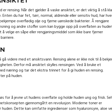
ANSIKTET
 er rensing. Når det gjelder å vaske ansiktet, er det viktig å stå kla
nten du har fet, tørr, normal, aldrende eller sensitiv hud, har hve
bekjempe overflødig olje og fjerne uønskede bakterier. Å rengjøre
rensning og andre stoffer som kan bygge opp på overflaten av hude
t å velge en såpe eller rengjøringsmiddel som ikke bare fjerner
barriere.
NN
 å gå videre med et ansiktsvann. Rensing alene er ikke nok til å bek
igheten. Derfor må ansiktet skylles rensingen. Ved å bruke et
ed næring og tar det ekstra trinnet for å gi huden en rensing.
eter på huden.
amøs for å jevne ut hudens overflate og holde huden ung og frisk. Sel
nnhetskonsepten gjennomgått en revolusjon. Moderne toner er
 huden. Dette kan omfatte ingredienser som hyaluronsyre, aloe ve