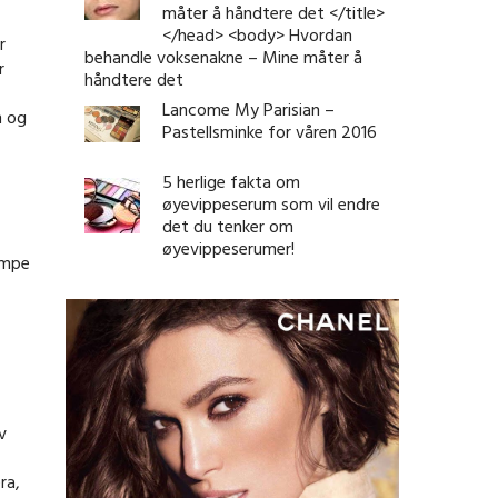
måter å håndtere det </title>
</head> <body> Hvordan
r
behandle voksenakne – Mine måter å
r
håndtere det
Lancome My Parisian –
n og
Pastellsminke for våren 2016
5 herlige fakta om
øyevippeserum som vil endre
det du tenker om
øyevippeserumer!
jempe
v
ra,