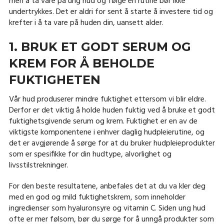
men å ta vare på ung hud og følge en rutine bør ikke
undertrykkes. Det er aldri for sent å starte å investere tid og
krefter i å ta vare på huden din, uansett alder.
1. BRUK ET GODT SERUM OG
KREM ​​FOR Å BEHOLDE
FUKTIGHETEN
Vår hud produserer mindre fuktighet ettersom vi blir eldre.
Derfor er det viktig å holde huden fuktig ved å bruke et godt
fuktighetsgivende serum og krem. Fuktighet er en av de
viktigste komponentene i enhver daglig hudpleierutine, og
det er avgjørende å sørge for at du bruker hudpleieprodukter
som er spesifikke for din hudtype, alvorlighet og
livsstilstrekninger.
For den beste resultatene, anbefales det at du va kler deg
med en god og mild fuktighetskrem, som inneholder
ingredienser som hyaluronsyre og vitamin C. Siden ung hud
ofte er mer følsom, bør du sørge for å unngå produkter som