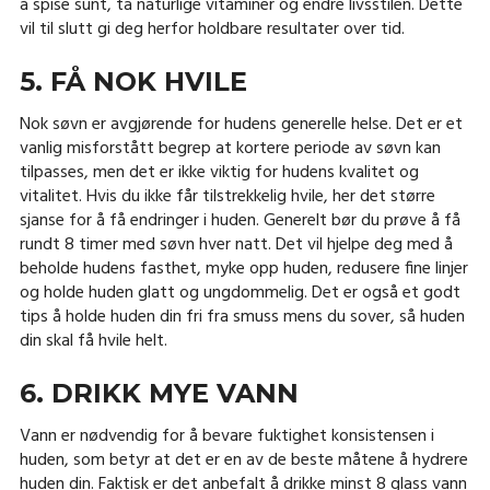
å spise sunt, ta naturlige vitaminer og endre livsstilen. Dette
vil til slutt gi deg herfor holdbare resultater over tid.
5. FÅ NOK HVILE
Nok søvn er avgjørende for hudens generelle helse. Det er et
vanlig misforstått begrep at kortere periode av søvn kan
tilpasses, men det er ikke viktig for hudens kvalitet og
vitalitet. Hvis du ikke får tilstrekkelig hvile, her det større
sjanse for å få endringer i huden. Generelt bør du prøve å få
rundt 8 timer med søvn hver natt. Det vil hjelpe deg med å
beholde hudens fasthet, myke opp huden, redusere fine linjer
og holde huden glatt og ungdommelig. Det er også et godt
tips å holde huden din fri fra smuss mens du sover, så huden
din skal få hvile helt.
6. DRIKK MYE VANN
Vann er nødvendig for å bevare fuktighet konsistensen i
huden, som betyr at det er en av de beste måtene å hydrere
huden din. Faktisk er det anbefalt å drikke minst 8 glass vann