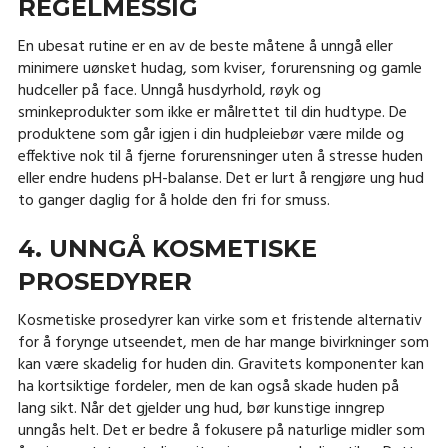
REGELMESSIG
En ubesat rutine er en av de beste måtene å unngå eller
minimere uønsket hudag, som kviser, forurensning og gamle
hudceller på face. Unngå husdyrhold, røyk og
sminkeprodukter som ikke er målrettet til din hudtype. De
produktene som går igjen i din hudpleiebør være milde og
effektive nok til å fjerne forurensninger uten å stresse huden
eller endre hudens pH-balanse. Det er lurt å rengjøre ung hud
to ganger daglig for å holde den fri for smuss.
4. UNNGÅ KOSMETISKE
PROSEDYRER
Kosmetiske prosedyrer kan virke som et fristende alternativ
for å forynge utseendet, men de har mange bivirkninger som
kan være skadelig for huden din. Gravitets komponenter kan
ha kortsiktige fordeler, men de kan også skade huden på
lang sikt. Når det gjelder ung hud, bør kunstige inngrep
unngås helt. Det er bedre å fokusere på naturlige midler som