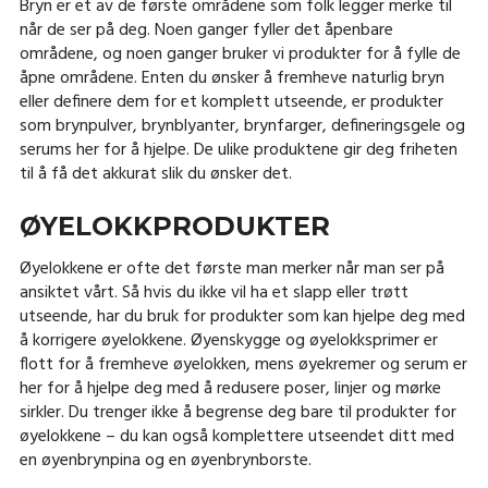
Bryn er et av de første områdene som folk legger merke til
når de ser på deg. Noen ganger fyller det åpenbare
områdene, og noen ganger bruker vi produkter for å fylle de
åpne områdene. Enten du ønsker å fremheve naturlig bryn
eller definere dem for et komplett utseende, er produkter
som brynpulver, brynblyanter, brynfarger, defineringsgele og
serums her for å hjelpe. De ulike produktene gir deg friheten
til å få det akkurat slik du ønsker det.
ØYELOKKPRODUKTER
Øyelokkene er ofte det første man merker når man ser på
ansiktet vårt. Så hvis du ikke vil ha et slapp eller trøtt
utseende, har du bruk for produkter som kan hjelpe deg med
å korrigere øyelokkene. Øyenskygge og øyelokksprimer er
flott for å fremheve øyelokken, mens øyekremer og serum er
her for å hjelpe deg med å redusere poser, linjer og mørke
sirkler. Du trenger ikke å begrense deg bare til produkter for
øyelokkene – du kan også komplettere utseendet ditt med
en øyenbrynpina og en øyenbrynborste.