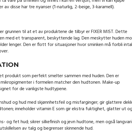
å ta vare på sminken og finnes i kun én versjon, men vi kan kjøpe
 av disse har tre nyanser (1-naturlig, 2-beige, 3-karamell).
er grunnen til at et av produktene de tilbyr er FIXER MIST. Dette
en med et transparent, beskyttende lag. Den meskytter huden mo
der lenger. Den er flott for situasjoner hvor sminken må forbli intak
over.
ATION
 et produkt som perfekt smelter sammen med huden. Den er
 av mikropigmenter i formelen matcher den hudtonen. Make-up
ignet for de vanligste hudtypene.
hud og hud med skjønnhetsfeil og misfarginger; gir glattere dek
dtonen; inneholder vitamin E som gir ekstra fuktighet, glatter ut o
- og fet hud; sikrer silkefinish og jevn hudtone, men også langvar
tskillelsen av talg og begrenser skinnende hud.