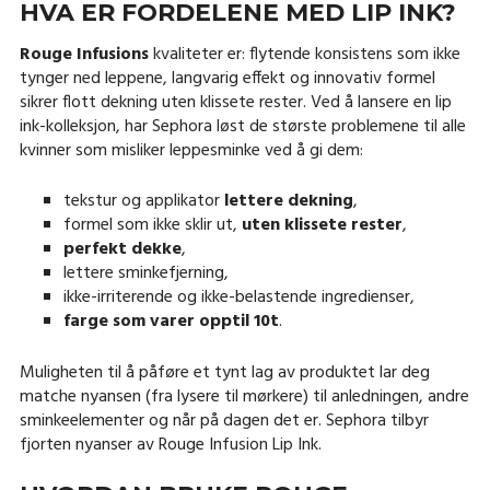
HVA ER FORDELENE MED LIP INK?
Rouge Infusions
kvaliteter er: flytende konsistens som ikke
tynger ned leppene, langvarig effekt og innovativ formel
sikrer flott dekning uten klissete rester. Ved å lansere en lip
ink-kolleksjon, har Sephora løst de største problemene til alle
kvinner som misliker leppesminke ved å gi dem:
tekstur og applikator
lettere dekning
,
formel som ikke sklir ut,
uten klissete rester
,
perfekt dekke
,
lettere sminkefjerning,
ikke-irriterende og ikke-belastende ingredienser,
farge som varer opptil 10t
.
Muligheten til å påføre et tynt lag av produktet lar deg
matche nyansen (fra lysere til mørkere) til anledningen, andre
sminkeelementer og når på dagen det er. Sephora tilbyr
fjorten nyanser av Rouge Infusion Lip Ink.