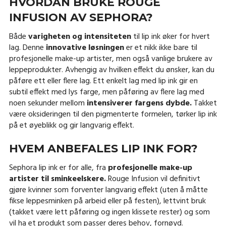
HVORDAN BRUKE ROUGE
INFUSION AV SEPHORA?
Både
varigheten og intensiteten
til lip ink øker for hvert
lag. Denne
innovative løsningen
er et nikk ikke bare til
profesjonelle make-up artister, men også vanlige brukere av
leppeprodukter. Avhengig av hvilken effekt du ønsker, kan du
påføre ett eller flere lag. Ett enkelt lag med lip ink gir en
subtil effekt med lys farge, men påføring av flere lag med
noen sekunder mellom
intensiverer fargens dybde.
Takket
være oksideringen til den pigmenterte formelen, tørker lip ink
på et øyeblikk og gir langvarig effekt.
HVEM ANBEFALES LIP INK FOR?
Sephora lip ink er for alle, fra
profesjonelle make-up
artister til sminkeelskere.
Rouge Infusion vil definitivt
gjøre kvinner som forventer langvarig effekt (uten å måtte
fikse leppesminken på arbeid eller på festen), lettvint bruk
(takket være lett påføring og ingen klissete rester) og som
vil ha et produkt som passer deres behov, fornøyd.