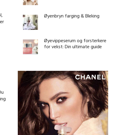
l,
Øyenbryn farging & Bleking
er
Øyevippeserum og forsterkere
for vekst: Din ultimate guide
Du
ing