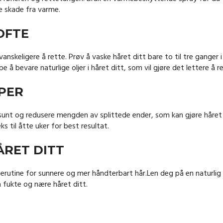
re skade fra varme.
OFTE
nskeligere å rette. Prøv å vaske håret ditt bare to til tre ganger i
pe å bevare naturlige oljer i håret ditt, som vil gjøre det lettere å r
PER
t sunt og redusere mengden av splittede ender, som kan gjøre håret
s til åtte uker for best resultat.
ÅRET DITT
ierutine for sunnere og mer håndterbart hår.Len deg på en naturlig
 fukte og nære håret ditt.