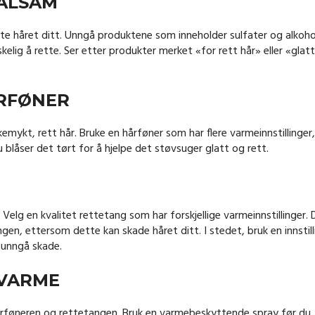
ALSAM
ette håret ditt. Unngå produktene som inneholder sulfater og alkoho
elig å rette. Ser etter produkter merket «for rett hår» eller «glatt
ÅRFØNER
kemykt, rett hår. Bruke en hårføner som har flere varmeinnstillinger,
 du blåser det tørt for å hjelpe det støvsuger glatt og rett.
 Velg en kvalitet rettetang som har forskjellige varmeinnstillinger. 
ngen, ettersom dette kan skade håret ditt. I stedet, bruk en innstill
å unngå skade.
 VARME
hårføneren og rettetangen. Bruk en varmebeskyttende spray før du