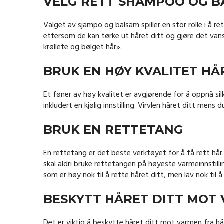
VELG RETT SHAMPOO OG B
Valget av sjampo og balsam spiller en stor rolle i å r
ettersom de kan tørke ut håret ditt og gjøre det vansk
krøllete og bølget hår».
BRUK EN HØY KVALITET H
Et føner av høy kvalitet er avgjørende for å oppnå sil
inkludert en kjølig innstilling. Virvlen håret ditt mens
BRUK EN RETTETANG
En rettetang er det beste verktøyet for å få rett hår.
skal aldri bruke rettetangen på høyeste varmeinnstilli
som er høy nok til å rette håret ditt, men lav nok til 
BESKYTT HÅRET DITT MOT
Det er viktig å beskytte håret ditt mot varmen fra 