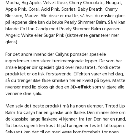
Mocha, Big Apple, Velvet Rose, Cherry Chocolate, Nougat,
Apple Pink, Coral, Acid Pink, Scarlet, Baby Breath, Cherry
Blossom, Mauve. Alle disse er matte, så hvis du ønsker glans
på leppene dine kan du bruke Pearly Shimmer Balm. Så vi kan
blande Cotton Candy med Pearly Shimmer Balm i nyansen
Angelic White eller Sugar Pink (sistnevnte garanterer mer
glans).
For det andre inneholder Cailyns pomader spesielle
ingredienser som sikrer tredimensjonale lepper. De som har
smale lepper blir spesielt glad over resultatet, fordi dette
produktet er optisk forstørrende. Effekten varer en hel dag,
så du trenger ikke fikse sminken før en kveld på byen. Matte
nyanser med lip gloss gir deg en
3D-effekt
som vi gjøre alle
vennene dine sjalu.
Men selv det beste produkt må ha noen ulemper. Tinted Lip
Balm fra Cailyn har en ganske unik flaske. Den minner ikke om
de klassiske lange flaskene vi kjenner fra før. Den har en rund,
flat boks og en liten kost til påføringen er festet til toppen.
Selvsagt kan det til og med være komfortabelt for noen